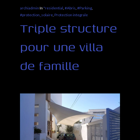
archiadmin
In
"residential
,
#Abris
,
#Parking
,
#protection_solaire
,
Protection integrale
Triple structure
pour une villa
de famille