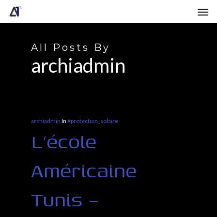
Skip
Men
to
main
content
All Posts By
archiadmin
archiadmin
In
#protection_solaire
L’école
Américaine
Tunis –