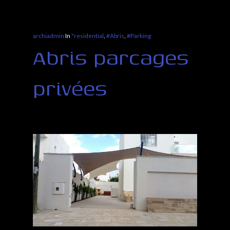
archiadmin
In
"residential
,
#Abris
,
#Parking
Abris parcages
privées