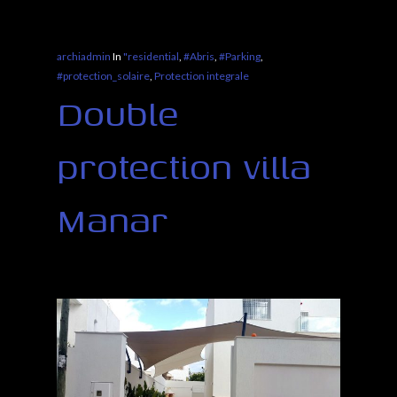
archiadmin
In
"residential
,
#Abris
,
#Parking
,
#protection_solaire
,
Protection integrale
Double
protection villa
Manar