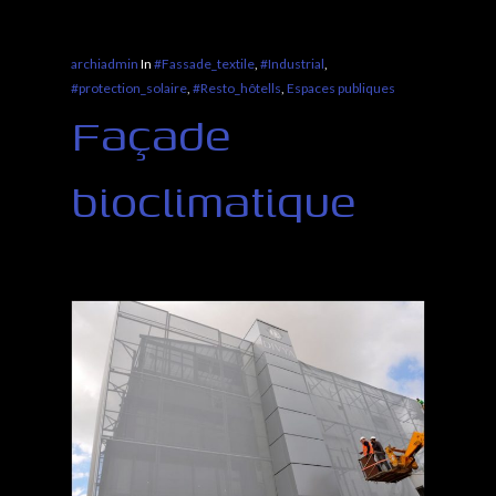
archiadmin
In
#Fassade_textile
,
#Industrial
,
#protection_solaire
,
#Resto_hôtells
,
Espaces publiques
Façade
bioclimatique