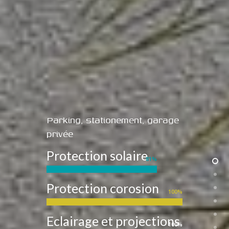
Parking, stationement, garage
privée
Protection solaire
81
%
Protection corosion
100
%
Eclairage et projections
100
%