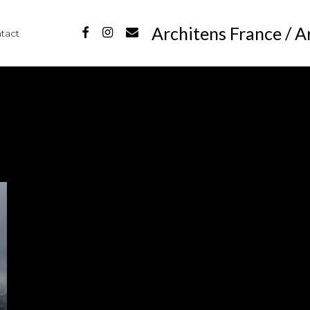
Architens France / A
facebook
instagram
email
tact