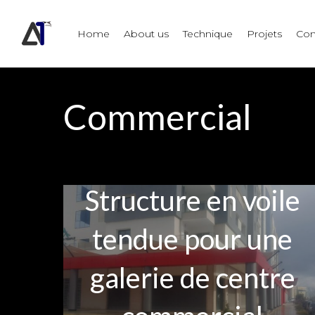
Skip
to
Home
About us
Technique
Projets
Con
main
content
Commercial
Structure en voile
tendue pour une
galerie de centre