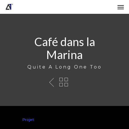
Skip
Men
to
main
content
Café dans la
Marina
Quite A Long One Too
Projet: